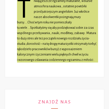
T
rwają jeszcze egzaminy maturalne, w bursie
atmosfera naukowa , ostatnie powtórki
przed jutrzejszym angielskim. Już wkrótce
nasze absolwentki pożegnają mury
bursy…..Choć w tym roku nie pomieszkały
tu wiele….Spotkałyśmy się aby podziękować sobie za czas
wspólnego przebywania , nauki, modlitwy, zabawy . Matura
to duży stres ale też początek nowego rozdziału życia-
studia ,dorosłość – na tę drogę maturzystki otrzymały torby(
rękodzieło pracowników bursy) z wyposażeniem
kalorycznym i życzeniami wielu pięknych chwil w życiu
i wzorowego zdawania codziennego egzaminu z miłości .
ZNAJDŹ NAS