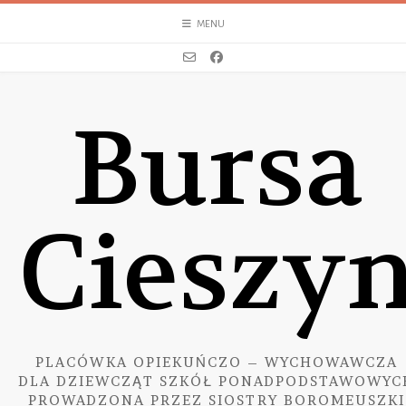
Skip
MENU
to
content
Bursa
Cieszy
PLACÓWKA OPIEKUŃCZO – WYCHOWAWCZA
DLA DZIEWCZĄT SZKÓŁ PONADPODSTAWOWYC
PROWADZONA PRZEZ SIOSTRY BOROMEUSZKI