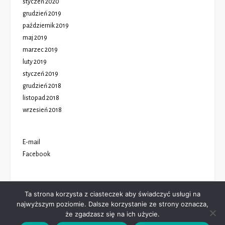
styczeń 2020
grudzień 2019
październik 2019
maj 2019
marzec 2019
luty 2019
styczeń 2019
grudzień 2018
listopad 2018
wrzesień 2018
E-mail
Facebook
Ta strona korzysta z ciasteczek aby świadczyć usługi na
najwyższym poziomie. Dalsze korzystanie ze strony oznacza,
że zgadzasz się na ich użycie.
Theme: Avant by
Kaira