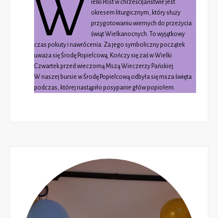
W
ielki Post w chrześcijaństwie jest
okresem liturgicznym, który służy
przygotowaniu wiernych do przeżycia
świąt Wielkanocnych. To wyjątkowy
czas pokuty i nawrócenia. Za jego symboliczny początek
uważa się Środę Popielcową. Kończy się zaś w Wielki
Czwartek przed wieczorną Mszą Wieczerzy Pańskiej.
W naszej bursie w Środę Popielcową odbyła się msza święta
podczas, której nastąpiło posypanie głów popiołem.