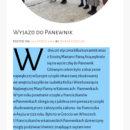
Wyjazd do Panewnik
POSTED ON
14 LUTEGO 2024
BY
BURSA CIESZYN
W
dniu 20 stycznia kilka bursantek wraz
z Siostrą Mariam i Panią Asią wybrało
się na wycieczkę do Panewnik.
Głównym celem było zobaczenie
największej w Europie szopki ołtarzowej zbudowanej
we wnętrzu bazyliki św. Ludwika Króla i Wniebowzięcia
Najświętszej Maryi Panny w Katowicach- Panewnikach.
W tym roku powstanie szopki u franciszkanów
w Panewnikach zbiega się z jubileuszem pierwszej szopki
zbudowanej przez założyciela zakonu- św. Franciszka
w Asyżu w 1223 roku. Było to w Greccio we Włoszech.
U franciszkanów w katowickich Panewnikach dziewczyny
mogły podziwiać również znajdujące się tam inne