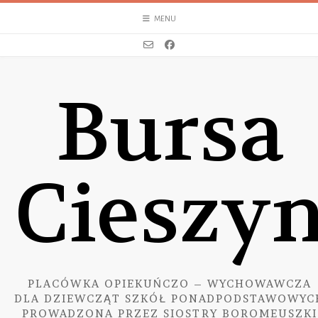
Skip
MENU
to
content
Bursa
Cieszy
PLACÓWKA OPIEKUŃCZO – WYCHOWAWCZA
DLA DZIEWCZĄT SZKÓŁ PONADPODSTAWOWYC
PROWADZONA PRZEZ SIOSTRY BOROMEUSZKI