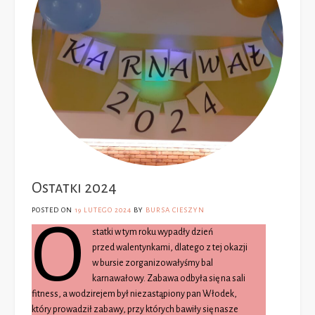
Ostatki 2024
POSTED ON
19 LUTEGO 2024
BY
BURSA CIESZYN
O
statki w tym roku wypadły dzień
przed walentynkami, dlatego z tej okazji
w bursie zorganizowałyśmy bal
karnawałowy. Zabawa odbyła się na sali
fitness, a wodzirejem był niezastąpiony pan Włodek,
który prowadził zabawy, przy których bawiły się nasze