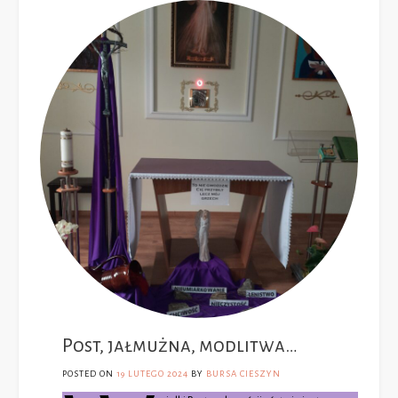
Post, jałmużna, modlitwa…
POSTED ON
19 LUTEGO 2024
BY
BURSA CIESZYN