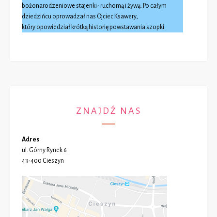
bożonarodzeniowe stajenki- ruchomą i żywą. Po całym
dziedzińcu oprowadzał nas Ojciec Ksawery,
który opowiedział krótką historię powstawania szopki.
ZNAJDŹ NAS
Adres
ul. Górny Rynek 6
43-400 Cieszyn