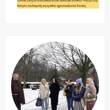
dziewczyny przedstawiły krótki spektakl słowno- muzyczny,
którym zachwyciły wszystkie zgromadzone Siostry.