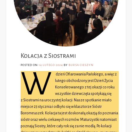
Kolacja z Siostrami
POSTED ON
14 LUTEGO 2024
BY
BURSA CIESZYN
W
dzień Ofiarowania Pańskiego, a więc 2
lutego obchodzony jest Dzień Życia
Konsekrowanego z tej okazji co roku
wszystkie dziewczęta spotykają się
z Siostrami na uroczystej kolacji. Nasze spotkanie miało
miejsce 23 stycznia i odbyło się w klasztorze Sióstr
Boromeuszek. Kolacja ta jest doskonałą okazją do poznania
sióstr oraz wielu ciekawych rozmów. Maturzystki natomiast
poznają Siostry, które cały rok się za nie modlą. Po kolacji