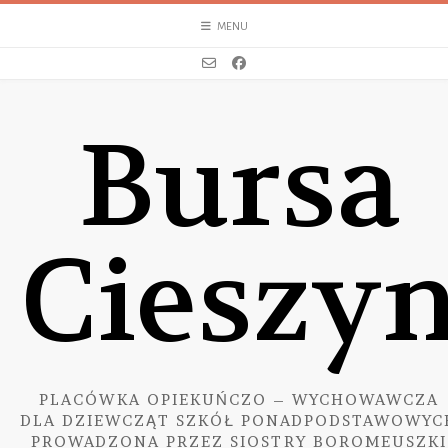
Skip
MENU
to
content
Bursa
Cieszy
PLACÓWKA OPIEKUŃCZO – WYCHOWAWCZA
DLA DZIEWCZĄT SZKÓŁ PONADPODSTAWOWYC
PROWADZONA PRZEZ SIOSTRY BOROMEUSZKI