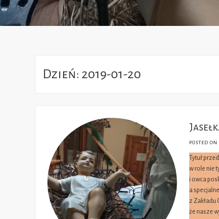
Dzień:
2019-01-20
Jasełk
POSTED ON
Tytuł przed
w role nie 
i owca pos
a specjalne
z Zakładu 
że nasze w