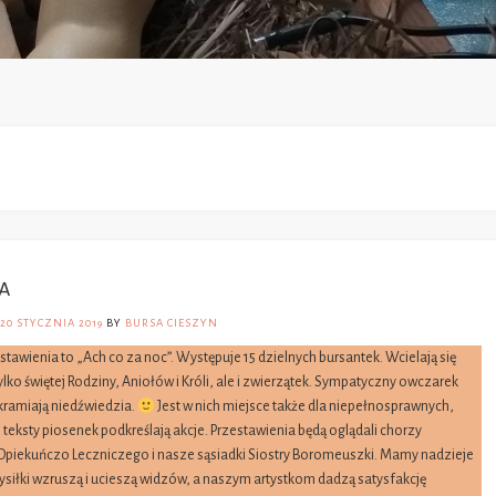
a
20 STYCZNIA 2019
BY
BURSA CIESZYN
stawienia to „Ach co za noc”. Występuje 15 dzielnych bursantek. Wcielają się
tylko świętej Rodziny, Aniołów i Króli, ale i zwierzątek. Sympatyczny owczarek
kramiają niedźwiedzia.
Jest w nich miejsce także dla niepełnosprawnych,
 teksty piosenek podkreślają akcje. Przestawienia będą oglądali chorzy
Opiekuńczo Leczniczego i nasze sąsiadki Siostry Boromeuszki. Mamy nadzieje
ysiłki wzruszą i ucieszą widzów, a naszym artystkom dadzą satysfakcję