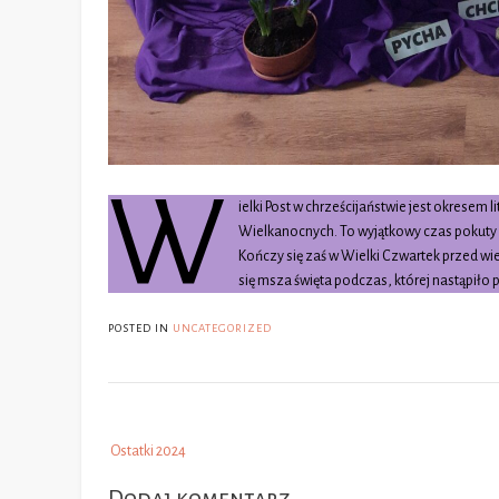
W
ielki Post w chrześcijaństwie jest okresem 
Wielkanocnych. To wyjątkowy czas pokuty 
Kończy się zaś w Wielki Czwartek przed wi
się msza święta podczas, której nastąpiło
POSTED IN
UNCATEGORIZED
Post
Ostatki 2024
navigation
Dodaj komentarz