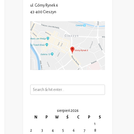
ul. Górny Rynek 6
43-400 Cieszyn
sierpień 2026
N
P
W
Ś
C
P
S
1
2
3
4
5
6
7
8