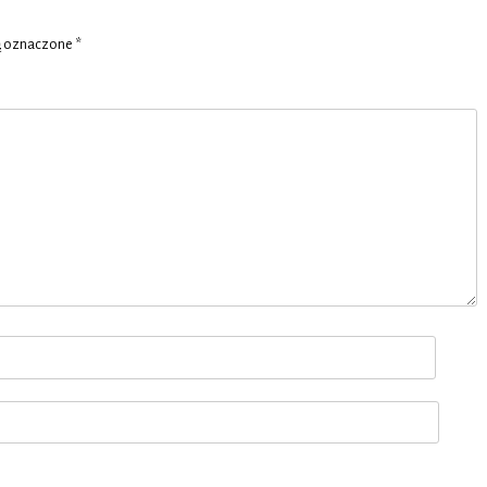
ą oznaczone
*