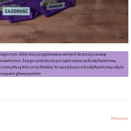
liturgicznym, który służy przygotowaniu wiernych do przeżycia świąt
i nawrócenia. Za jego symboliczny początek uważa się Środę Popielcową.
eczorną Mszą Wieczerzy Pańskiej. W naszej bursie w Środę Popielcową odbyła
 posypanie głów popiołem.
Rekrutacja