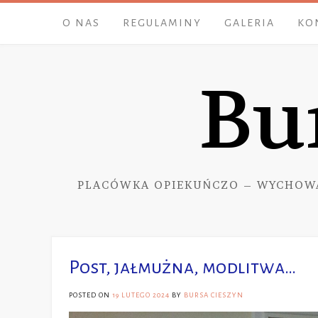
Skip
O NAS
REGULAMINY
GALERIA
KO
to
content
Bu
PLACÓWKA OPIEKUŃCZO – WYCHOW
Post, jałmużna, modlitwa…
POSTED ON
19 LUTEGO 2024
BY
BURSA CIESZYN