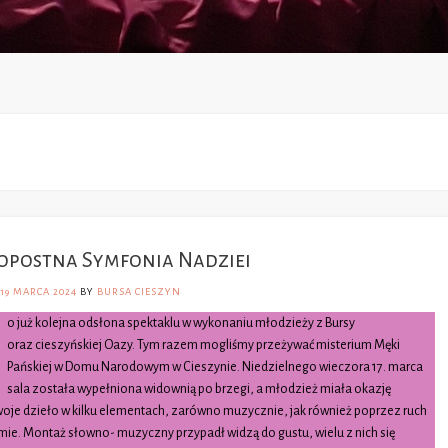
opostna Symfonia Nadziei
19 MARCA 2024
BY
BURSA CIESZYN
o już kolejna odsłona spektaklu w wykonaniu młodzieży z Bursy
oraz cieszyńskiej Oazy. Tym razem mogliśmy przeżywać misterium Męki
Pańskiej w Domu Narodowym w Cieszynie. Niedzielnego wieczora 17. marca
sala została wypełniona widownią po brzegi, a młodzież miała okazję
oje dzieło w kilku elementach, zarówno muzycznie, jak również poprzez ruch
ie. Montaż słowno- muzyczny przypadł widzą do gustu, wielu z nich się