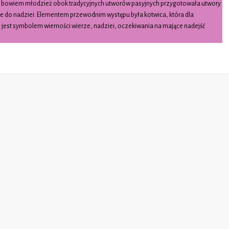
 bowiem młodzież obok tradycyjnych utworów pasyjnych przygotowała utwory
e do nadziei. Elementem przewodnim występu była kotwica, która dla
n jest symbolem wierności wierze, nadziei, oczekiwania na mające nadejść