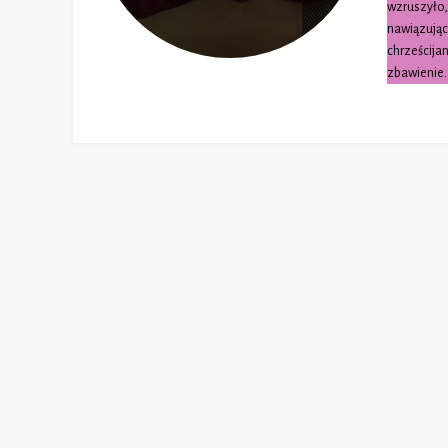
wzruszyło,
nawiązując
chrześcija
zbawienie.