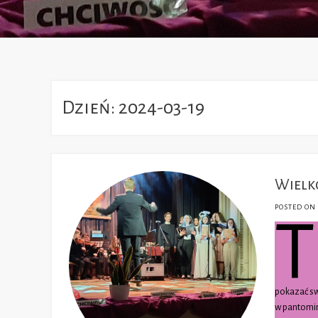
Dzień:
2024-03-19
Wielk
POSTED ON
T
pokazać sw
w pantomim