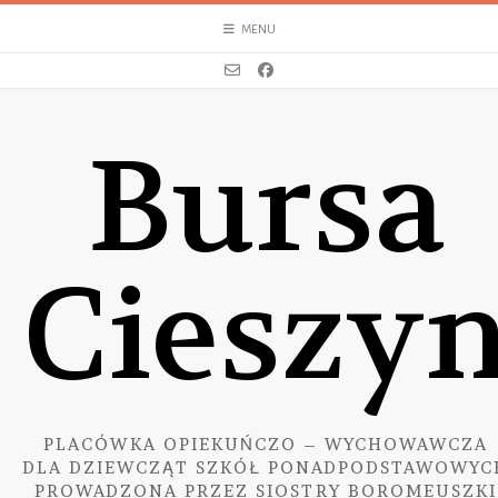
Skip
MENU
to
content
Bursa
Cieszy
PLACÓWKA OPIEKUŃCZO – WYCHOWAWCZA
DLA DZIEWCZĄT SZKÓŁ PONADPODSTAWOWYC
PROWADZONA PRZEZ SIOSTRY BOROMEUSZKI