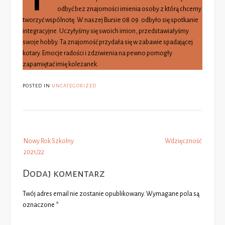
odbyć bez znajomości imienia osoby z którą chcemy
tworzyć wspólnotę. W naszej Bursie 08.09. odbyło się spotkanie
integracyjne. Uczyłyśmy się swoich imion, przedstawiałyśmy
swoje hobby. Ta znajomość przydała się w zabawie spadającej
kotary. Emocje radości i zdziwienia na pewno pomogły
zapamiętać imię koleżanek.
POSTED IN
UNCATEGORIZED
Post
Nowy Rok Szkolny
Wdzięczność
navigation
2021/22
Dodaj komentarz
Twój adres email nie zostanie opublikowany.
Wymagane pola są
oznaczone
*