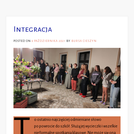
Integracja
POSTED ON
6 PAŹDZIERNIKA 2021
BY
BURSA CIESZYN
T
o ostatnio najczęściej odmieniane słowo
po powrocie do szkół. Służą jej wycieczki i wszelkie
nieformalne spotkania klasowe. Nie może się ona