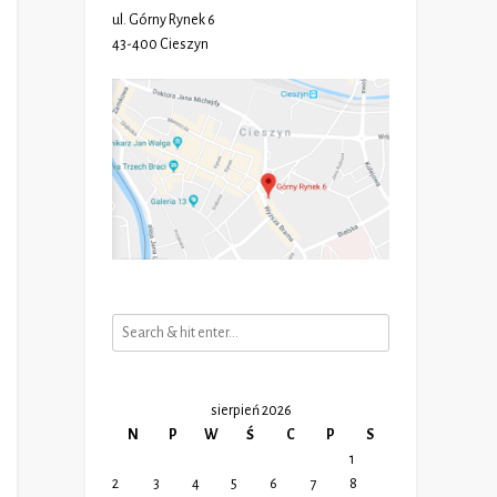
ul. Górny Rynek 6
43-400 Cieszyn
sierpień 2026
N
P
W
Ś
C
P
S
1
2
3
4
5
6
7
8