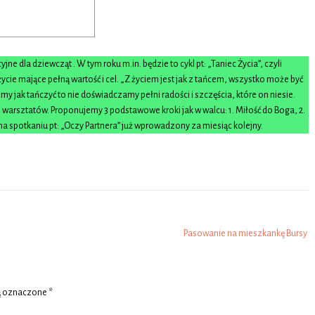
e dla dziewcząt . W tym roku m.in. będzie to cykl pt: „Taniec Życia”, czyli
 życie mające pełną wartość i cel. „Z życiem jest jak z tańcem, wszystko może być
emy jak tańczyć to nie doświadczamy pełni radości i szczęścia, które on niesie.
z warsztatów. Proponujemy 3 podstawowe kroki jak w walcu: 1. Miłość do Boga, 2.
 na spotkaniu pt: „Oczy Partnera” już wprowadzony za miesiąc kolejny.
Pasowanie na mieszkankę Bursy
ą oznaczone
*