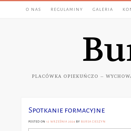
Skip
O NAS
REGULAMINY
GALERIA
KO
to
content
Bu
PLACÓWKA OPIEKUŃCZO – WYCHOW
Spotkanie formacyjne
POSTED ON
12 WRZEŚNIA 2024
BY
BURSA CIESZYN