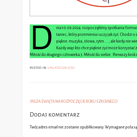
D
nia 10.09.2024. rozpoczęliśmy spotkania formacyjn
taniec, który przemienia i uczy jak żyć. Chodzi o
piękne: muzyka, słowa, rytm….., ale kiedy nie wi
Każdy więc kto chce pięknie żyć może korzystać 
Miłość do drugiego człowieka 3. Miłość do siebie. Pierwszy krok
POSTED IN
UNCATEGORIZED
Post
MSZA ŚWIĘTA NA ROZPOCZĘCIE ROKU SZKOLNEGO
navigation
Dodaj komentarz
Twój adres email nie zostanie opublikowany.
Wymagane pola s